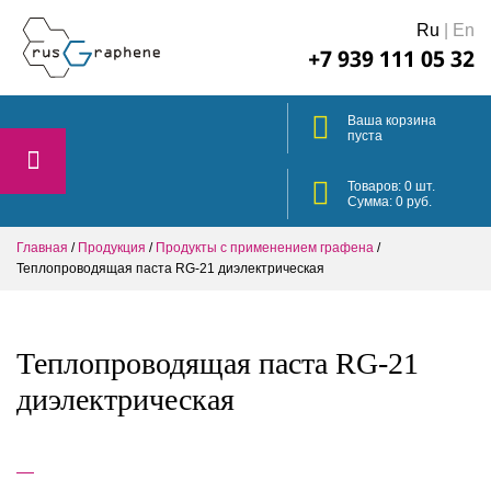
Ru
|
En
+7 939 111 05 32
Ваша корзина
пуста
Товаров:
0
шт.
Сумма:
0
руб.
Главная
/
Продукция
/
Продукты с применением графена
/
Теплопроводящая паста RG-21 диэлектрическая
Теплопроводящая паста RG-21
диэлектрическая