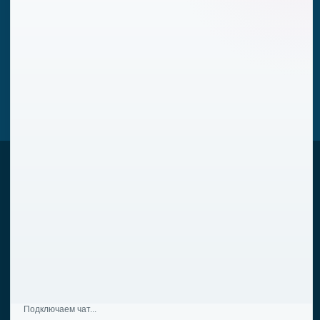
Оксид графена
Продукты с применением графена
Оплата и доставка
НОВОСТИ И АНАЛИТИКА
+7 939 111 05 32
info@rusgraphene.ru
СВЯЗАТЬСЯ С НАМИ
Подключаем чат...