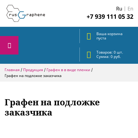
Ru
|
En
+7 939 111 05 32
Ваша корзина
пуста
Товаров:
0
шт.
Сумма:
0
руб.
Главная
/
Продукция
/
Графен в в виде пленки
/
Графен на подложке заказчика
Графен на подложке
заказчика