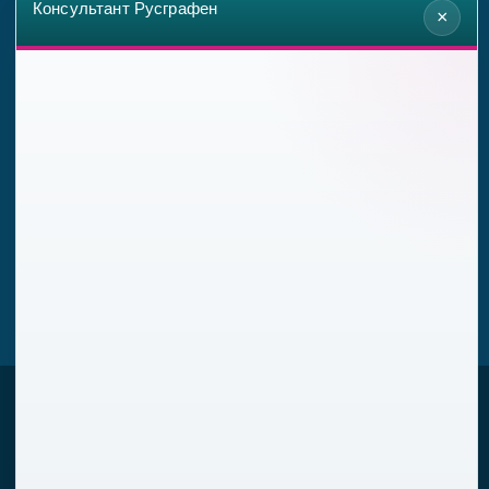
Консультант Русграфен
×
ПРОДУКЦИЯ
Оборудование для синтеза графена
Графен в в виде пленки
Графеновый порошок
Оксид графена
Продукты с применением графена
Оплата и доставка
НОВОСТИ И АНАЛИТИКА
+7 939 111 05 32
info@rusgraphene.ru